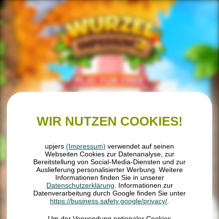
PLAY FOR FREE
WIR NUTZEN COOKIES!
Impressum
Datenschutz
AGB
upjers
(Impressum)
verwendet auf seinen
Webseiten Cookies zur Datenanalyse, zur
Cookies verwalten
Bereitstellung von Social-Media-Diensten und zur
Auslieferung personalisierter Werbung. Weitere
Informationen finden Sie in unserer
Datenschutzerklärung
. Informationen zur
Datenverarbeitung durch Google finden Sie unter
https://business.safety.google/privacy/
.
Um der Verwendung optionaler Cookies