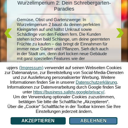
Wurzelimperium 2: Dein Schrebergarten-
De
Paradies
Du träum
it
Radiesch
Gemüse, Obst und Gartenzwerge: In
m 2
Wurzelim
Wurzelimperium 2 baust du deinen perfekten
dich und
Kleingarten auf und hältst Unkraut sowie
lern.
riesigen
Schädlinge von den Feldern fern. Die Kunden
sprachen
und mach
stehen schon bald Schlange, um deine geernteten
andel
Quests sc
Früchte zu kaufen – das bringt dir Einnahmen für
der
Honigpro
immer neue Gärten und Pflanzen. Sieh dich auch
ben zu
Erschaff
in der Stadt um, denn dort locken neue Gebäude
layer -
mit ganz speziellen Features wie der
ei auch
Monsterpflanzen-Zucht...
upjers
(Impressum)
verwendet auf seinen Webseiten Cookies
zur Datenanalyse, zur Bereitstellung von Social-Media-Diensten
und zur Auslieferung personalisierter Werbung. Weitere
Informationen finden Sie in unserer
Datenschutzerklärung
.
Informationen zur Datenverarbeitung durch Google finden Sie
unter
https://business.safety.google/privacy/
.
Um der Verwendung optionaler Cookies zuzustimmen,
betätigen Sie bitte die Schaltfläche „Akzeptieren“.
Über die „Cookie“ Schaltfläche in der Toolbar können Sie Ihre
Einstellungen jederzeit ändern.
AKZEPTIEREN
ABLEHNEN