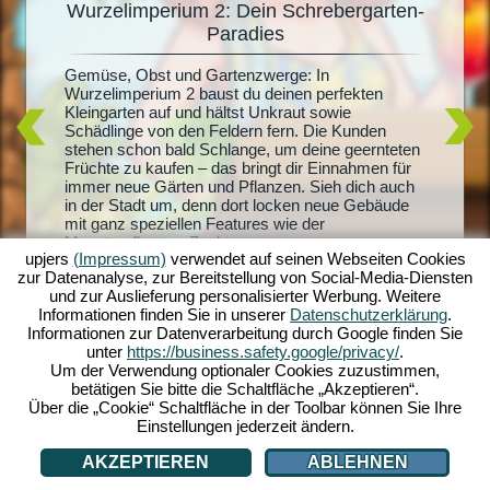
Wurzelimperium 2: Dein Schrebergarten-
De
Paradies
Du träum
it
Radiesch
Gemüse, Obst und Gartenzwerge: In
m 2
Wurzelim
Wurzelimperium 2 baust du deinen perfekten
dich und
Kleingarten auf und hältst Unkraut sowie
lern.
riesigen
Schädlinge von den Feldern fern. Die Kunden
sprachen
und mach
stehen schon bald Schlange, um deine geernteten
andel
Quests sc
Früchte zu kaufen – das bringt dir Einnahmen für
der
Honigpro
immer neue Gärten und Pflanzen. Sieh dich auch
ben zu
Erschaff
in der Stadt um, denn dort locken neue Gebäude
layer -
mit ganz speziellen Features wie der
ei auch
Monsterpflanzen-Zucht...
upjers
(Impressum)
verwendet auf seinen Webseiten Cookies
zur Datenanalyse, zur Bereitstellung von Social-Media-Diensten
und zur Auslieferung personalisierter Werbung. Weitere
Informationen finden Sie in unserer
Datenschutzerklärung
.
Informationen zur Datenverarbeitung durch Google finden Sie
unter
https://business.safety.google/privacy/
.
Um der Verwendung optionaler Cookies zuzustimmen,
betätigen Sie bitte die Schaltfläche „Akzeptieren“.
Über die „Cookie“ Schaltfläche in der Toolbar können Sie Ihre
Einstellungen jederzeit ändern.
AKZEPTIEREN
ABLEHNEN