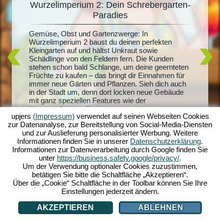
Wurzelimperium 2: Dein Schrebergarten-
De
Paradies
Du träum
it
Radiesch
Gemüse, Obst und Gartenzwerge: In
m 2
Wurzelim
Wurzelimperium 2 baust du deinen perfekten
dich und
Kleingarten auf und hältst Unkraut sowie
lern.
riesigen
Schädlinge von den Feldern fern. Die Kunden
sprachen
und mach
stehen schon bald Schlange, um deine geernteten
andel
Quests sc
Früchte zu kaufen – das bringt dir Einnahmen für
der
Honigpro
immer neue Gärten und Pflanzen. Sieh dich auch
ben zu
Erschaff
in der Stadt um, denn dort locken neue Gebäude
layer -
mit ganz speziellen Features wie der
ei auch
Monsterpflanzen-Zucht...
upjers
(Impressum)
verwendet auf seinen Webseiten Cookies
zur Datenanalyse, zur Bereitstellung von Social-Media-Diensten
und zur Auslieferung personalisierter Werbung. Weitere
Informationen finden Sie in unserer
Datenschutzerklärung
.
Informationen zur Datenverarbeitung durch Google finden Sie
unter
https://business.safety.google/privacy/
.
Um der Verwendung optionaler Cookies zuzustimmen,
betätigen Sie bitte die Schaltfläche „Akzeptieren“.
Über die „Cookie“ Schaltfläche in der Toolbar können Sie Ihre
Einstellungen jederzeit ändern.
AKZEPTIEREN
ABLEHNEN