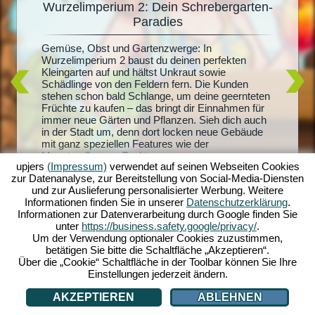
Wurzelimperium 2: Dein Schrebergarten-
De
Paradies
Du träum
it
Radiesch
Gemüse, Obst und Gartenzwerge: In
m 2
Wurzelim
Wurzelimperium 2 baust du deinen perfekten
dich und
Kleingarten auf und hältst Unkraut sowie
lern.
riesigen
Schädlinge von den Feldern fern. Die Kunden
sprachen
und mach
stehen schon bald Schlange, um deine geernteten
andel
Quests sc
Früchte zu kaufen – das bringt dir Einnahmen für
der
Honigpro
immer neue Gärten und Pflanzen. Sieh dich auch
ben zu
Erschaff
in der Stadt um, denn dort locken neue Gebäude
layer -
mit ganz speziellen Features wie der
ei auch
Monsterpflanzen-Zucht...
upjers
(Impressum)
verwendet auf seinen Webseiten Cookies
zur Datenanalyse, zur Bereitstellung von Social-Media-Diensten
und zur Auslieferung personalisierter Werbung. Weitere
Informationen finden Sie in unserer
Datenschutzerklärung
.
Informationen zur Datenverarbeitung durch Google finden Sie
unter
https://business.safety.google/privacy/
.
Um der Verwendung optionaler Cookies zuzustimmen,
betätigen Sie bitte die Schaltfläche „Akzeptieren“.
Über die „Cookie“ Schaltfläche in der Toolbar können Sie Ihre
Einstellungen jederzeit ändern.
AKZEPTIEREN
ABLEHNEN