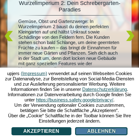
Wurzelimperium 2: Dein Schrebergarten-
De
Paradies
Du träum
it
Radiesch
Gemüse, Obst und Gartenzwerge: In
m 2
Wurzelim
Wurzelimperium 2 baust du deinen perfekten
dich und
Kleingarten auf und hältst Unkraut sowie
lern.
riesigen
Schädlinge von den Feldern fern. Die Kunden
sprachen
und mach
stehen schon bald Schlange, um deine geernteten
andel
Quests sc
Früchte zu kaufen – das bringt dir Einnahmen für
der
Honigpro
immer neue Gärten und Pflanzen. Sieh dich auch
ben zu
Erschaff
in der Stadt um, denn dort locken neue Gebäude
layer -
mit ganz speziellen Features wie der
ei auch
Monsterpflanzen-Zucht...
upjers
(Impressum)
verwendet auf seinen Webseiten Cookies
zur Datenanalyse, zur Bereitstellung von Social-Media-Diensten
und zur Auslieferung personalisierter Werbung. Weitere
Informationen finden Sie in unserer
Datenschutzerklärung
.
Informationen zur Datenverarbeitung durch Google finden Sie
unter
https://business.safety.google/privacy/
.
Um der Verwendung optionaler Cookies zuzustimmen,
betätigen Sie bitte die Schaltfläche „Akzeptieren“.
Über die „Cookie“ Schaltfläche in der Toolbar können Sie Ihre
Einstellungen jederzeit ändern.
AKZEPTIEREN
ABLEHNEN