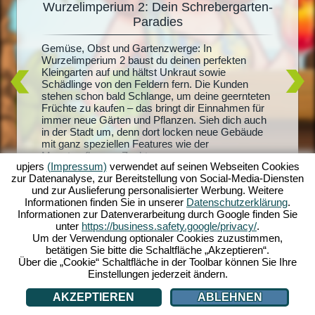
Wurzelimperium 2: Dein Schrebergarten-
De
Paradies
Du träum
it
Radiesch
Gemüse, Obst und Gartenzwerge: In
m 2
Wurzelim
Wurzelimperium 2 baust du deinen perfekten
dich und
Kleingarten auf und hältst Unkraut sowie
lern.
riesigen
Schädlinge von den Feldern fern. Die Kunden
sprachen
und mach
stehen schon bald Schlange, um deine geernteten
andel
Quests sc
Früchte zu kaufen – das bringt dir Einnahmen für
der
Honigpro
immer neue Gärten und Pflanzen. Sieh dich auch
ben zu
Erschaff
in der Stadt um, denn dort locken neue Gebäude
layer -
mit ganz speziellen Features wie der
ei auch
Monsterpflanzen-Zucht...
upjers
(Impressum)
verwendet auf seinen Webseiten Cookies
zur Datenanalyse, zur Bereitstellung von Social-Media-Diensten
und zur Auslieferung personalisierter Werbung. Weitere
Informationen finden Sie in unserer
Datenschutzerklärung
.
Informationen zur Datenverarbeitung durch Google finden Sie
unter
https://business.safety.google/privacy/
.
Um der Verwendung optionaler Cookies zuzustimmen,
betätigen Sie bitte die Schaltfläche „Akzeptieren“.
Über die „Cookie“ Schaltfläche in der Toolbar können Sie Ihre
Einstellungen jederzeit ändern.
AKZEPTIEREN
ABLEHNEN