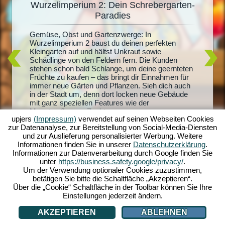
Wurzelimperium 2: Dein Schrebergarten-
De
Paradies
Du träum
it
Radiesch
Gemüse, Obst und Gartenzwerge: In
m 2
Wurzelim
Wurzelimperium 2 baust du deinen perfekten
dich und
Kleingarten auf und hältst Unkraut sowie
lern.
riesigen
Schädlinge von den Feldern fern. Die Kunden
sprachen
und mach
stehen schon bald Schlange, um deine geernteten
andel
Quests sc
Früchte zu kaufen – das bringt dir Einnahmen für
der
Honigpro
immer neue Gärten und Pflanzen. Sieh dich auch
ben zu
Erschaff
in der Stadt um, denn dort locken neue Gebäude
layer -
mit ganz speziellen Features wie der
ei auch
Monsterpflanzen-Zucht...
upjers
(Impressum)
verwendet auf seinen Webseiten Cookies
zur Datenanalyse, zur Bereitstellung von Social-Media-Diensten
und zur Auslieferung personalisierter Werbung. Weitere
Informationen finden Sie in unserer
Datenschutzerklärung
.
Informationen zur Datenverarbeitung durch Google finden Sie
unter
https://business.safety.google/privacy/
.
Um der Verwendung optionaler Cookies zuzustimmen,
betätigen Sie bitte die Schaltfläche „Akzeptieren“.
Über die „Cookie“ Schaltfläche in der Toolbar können Sie Ihre
Einstellungen jederzeit ändern.
AKZEPTIEREN
ABLEHNEN