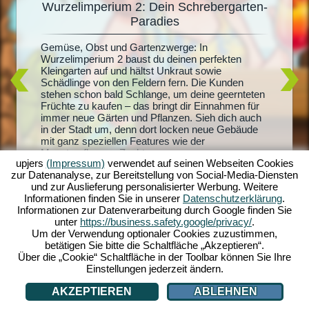
Wurzelimperium 2: Dein Schrebergarten-
De
Paradies
Du träum
it
Radiesch
Gemüse, Obst und Gartenzwerge: In
m 2
Wurzelim
Wurzelimperium 2 baust du deinen perfekten
dich und
Kleingarten auf und hältst Unkraut sowie
lern.
riesigen
Schädlinge von den Feldern fern. Die Kunden
sprachen
und mach
stehen schon bald Schlange, um deine geernteten
andel
Quests sc
Früchte zu kaufen – das bringt dir Einnahmen für
der
Honigpro
immer neue Gärten und Pflanzen. Sieh dich auch
ben zu
Erschaff
in der Stadt um, denn dort locken neue Gebäude
layer -
mit ganz speziellen Features wie der
ei auch
Monsterpflanzen-Zucht...
upjers
(Impressum)
verwendet auf seinen Webseiten Cookies
zur Datenanalyse, zur Bereitstellung von Social-Media-Diensten
und zur Auslieferung personalisierter Werbung. Weitere
Informationen finden Sie in unserer
Datenschutzerklärung
.
Informationen zur Datenverarbeitung durch Google finden Sie
unter
https://business.safety.google/privacy/
.
Um der Verwendung optionaler Cookies zuzustimmen,
betätigen Sie bitte die Schaltfläche „Akzeptieren“.
Über die „Cookie“ Schaltfläche in der Toolbar können Sie Ihre
Einstellungen jederzeit ändern.
AKZEPTIEREN
ABLEHNEN