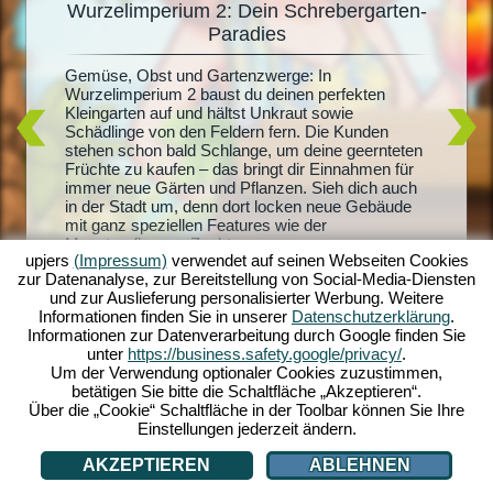
Wurzelimperium 2: Dein Schrebergarten-
De
Paradies
Du träum
it
Radiesch
Gemüse, Obst und Gartenzwerge: In
m 2
Wurzelim
Wurzelimperium 2 baust du deinen perfekten
dich und
Kleingarten auf und hältst Unkraut sowie
lern.
riesigen
Schädlinge von den Feldern fern. Die Kunden
sprachen
und mach
stehen schon bald Schlange, um deine geernteten
andel
Quests sc
Früchte zu kaufen – das bringt dir Einnahmen für
der
Honigpro
immer neue Gärten und Pflanzen. Sieh dich auch
ben zu
Erschaff
in der Stadt um, denn dort locken neue Gebäude
layer -
mit ganz speziellen Features wie der
ei auch
Monsterpflanzen-Zucht...
upjers
(Impressum)
verwendet auf seinen Webseiten Cookies
zur Datenanalyse, zur Bereitstellung von Social-Media-Diensten
und zur Auslieferung personalisierter Werbung. Weitere
Informationen finden Sie in unserer
Datenschutzerklärung
.
Informationen zur Datenverarbeitung durch Google finden Sie
unter
https://business.safety.google/privacy/
.
Um der Verwendung optionaler Cookies zuzustimmen,
betätigen Sie bitte die Schaltfläche „Akzeptieren“.
Über die „Cookie“ Schaltfläche in der Toolbar können Sie Ihre
Einstellungen jederzeit ändern.
AKZEPTIEREN
ABLEHNEN